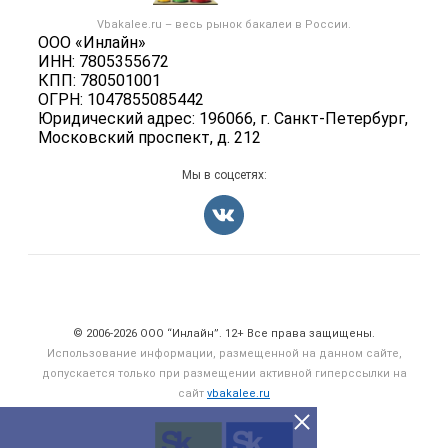
Услуги
Контактная информация
Бренды
Vbakalee.ru – весь
рынок бакалеи
в России.
Добавить объявление
Политика обработки персональных данных
ООО «Инлайн»
Вакансии
Карта объявлений
ИНН: 7805355672
Для СМИ
Блог
КПП: 780501001
ОГРН: 1047855085442
Юридический адрес: 196066, г. Санкт-Петербург,
Московский проспект, д. 212
Мы в соцсетях:
Счетчики, авторское право, логотипы
© 2006‑2026 ООО “Инлайн”. 12+ Все права защищены.
Использование информации, размещенной на данном сайте,
допускается только при размещении активной гиперссылки на
сайт
vbakalee.ru