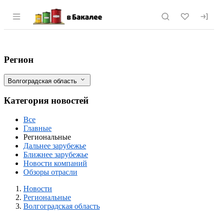
Раздел навигации по сайту vbakalee.ru
В Волгограде сотрудники УФАС взялись
Фильтры
Регион
Волгоградская область
Категория новостей
Все
Главные
Региональные
Дальнее зарубежье
Ближнее зарубежье
Новости компаний
Обзоры отрасли
Новости
Разделы
Новости
Региональные
Волгоградская область