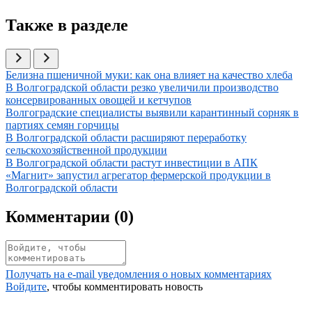
Также в разделе
Иллюстрация новости
Белизна пшеничной муки: как она влияет на качество хлеба
Иллюстрация новости
В Волгоградской области резко увеличили производство
консервированных овощей и кетчупов
Иллюстрация новости
Волгоградские специалисты выявили карантинный сорняк в
партиях семян горчицы
Иллюстрация новости
В Волгоградской области расширяют переработку
сельскохозяйственной продукции
Иллюстрация новости
В Волгоградской области растут инвестиции в АПК
Иллюстрация новости
«Магнит» запустил агрегатор фермерской продукции в
Волгоградской области
Комментарии (
0
)
Получать на e‑mail уведомления о новых комментариях
Войдите
, чтобы комментировать новость