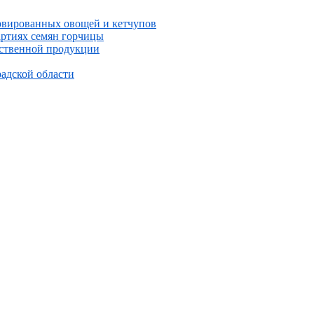
ервированных овощей и кетчупов
артиях семян горчицы
йственной продукции
адской области