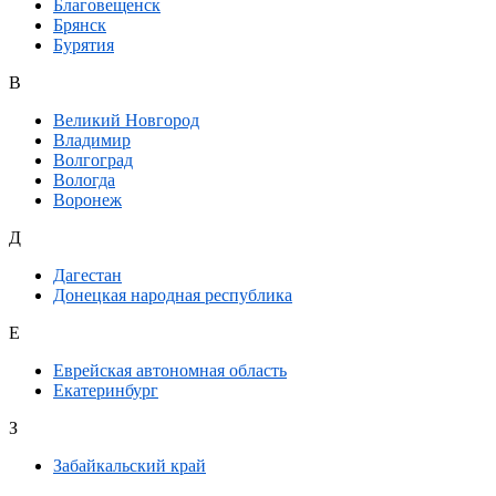
Благовещенск
Брянск
Бурятия
В
Великий Новгород
Владимир
Волгоград
Вологда
Воронеж
Д
Дагестан
Донецкая народная республика
Е
Еврейская автономная область
Екатеринбург
З
Забайкальский край