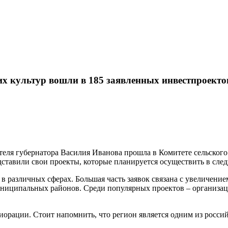
Карта сайта
их культур вошли в 185 заявленных инвестпроекто
теля губернатора Василия Иванова прошла в Комитете сельского
дставили свои проекты, которые планируется осуществить в сле
 различных сферах. Большая часть заявок связана с увеличение
муниципальных районов. Среди популярных проектов – организ
орации. Стоит напомнить, что регион является одним из росси