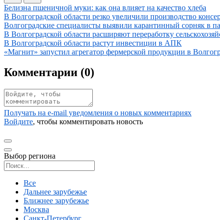
Иллюстрация новости
Белизна пшеничной муки: как она влияет на качество хлеба
Иллюстрация новости
В Волгоградской области резко увеличили производство конс
Иллюстрация новости
Волгоградские специалисты выявили карантинный сорняк в п
Иллюстрация новости
В Волгоградской области расширяют переработку сельскохозя
Иллюстрация новости
В Волгоградской области растут инвестиции в АПК
Иллюстрация новости
«Магнит» запустил агрегатор фермерской продукции в Волгогр
Комментарии (
0
)
Получать на e‑mail уведомления о новых комментариях
Войдите
, чтобы комментировать новость
Выбор региона
Поиск региона
Все
Дальнее зарубежье
Ближнее зарубежье
Москва
Санкт-Петербург