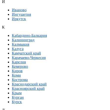
И
Иваново
Ингушетия
Иркутск
К
Кабардино-Балкария
Калининград
Калмыкия
Калуга
Камчатский край
Карачаево-Черкесия
Карелия
Кемерово
Киров
Коми
Кострома
Краснодарский край
Красноярский край
Крым
Курган
Курск