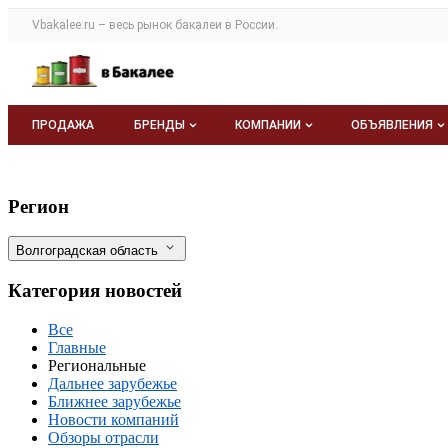
Раздел навигации по сайту vbakalee.ru
Vbakalee.ru – весь
рынок бакалеи
в России.
Авторизация и меню пользователя
Навигация по разделам сайта vbakalee.ru
ПРОДАЖА
БРЕНДЫ
КОМПАНИИ
ОБЪЯВЛЕНИЯ
Бренды
Каталог компаний
Все объявле
Увеличение мощностей по хранению зер
Фильтры
Регион
О каталоге брендов
О каталоге
Мои объявле
Волгоградская область
Моя компания
Категория новостей
Платное размещение
Все
Главные
Региональные
Дальнее зарубежье
Ближнее зарубежье
Новости компаний
Обзоры отрасли