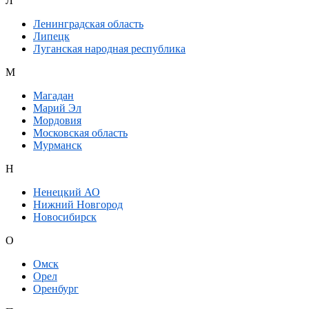
Л
Ленинградская область
Липецк
Луганская народная республика
М
Магадан
Марий Эл
Мордовия
Московская область
Мурманск
Н
Ненецкий АО
Нижний Новгород
Новосибирск
О
Омск
Орел
Оренбург