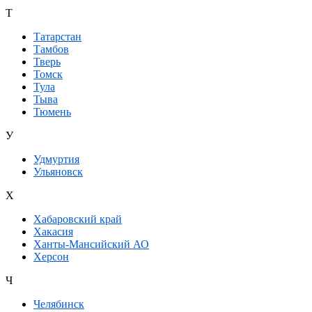
Т
Татарстан
Тамбов
Тверь
Томск
Тула
Тыва
Тюмень
У
Удмуртия
Ульяновск
Х
Хабаровский край
Хакасия
Ханты-Мансийский АО
Херсон
Ч
Челябинск