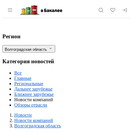
Раздел навигации по сайту vbakalee.ru
"Фруктонад Групп" совместно с ABB за
Фильтры
Регион
Волгоградская область
Категория новостей
Все
Главные
Региональные
Дальнее зарубежье
Ближнее зарубежье
Новости компаний
Обзоры отрасли
Новости
Разделы
Новости
Новости компаний
Волгоградская область