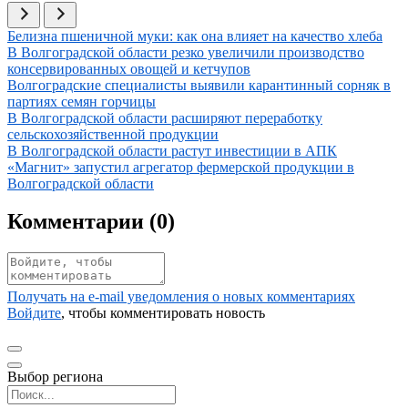
Иллюстрация новости
Белизна пшеничной муки: как она влияет на качество хлеба
Иллюстрация новости
В Волгоградской области резко увеличили производство
консервированных овощей и кетчупов
Иллюстрация новости
Волгоградские специалисты выявили карантинный сорняк в
партиях семян горчицы
Иллюстрация новости
В Волгоградской области расширяют переработку
сельскохозяйственной продукции
Иллюстрация новости
В Волгоградской области растут инвестиции в АПК
Иллюстрация новости
«Магнит» запустил агрегатор фермерской продукции в
Волгоградской области
Комментарии (
0
)
Получать на e‑mail уведомления о новых комментариях
Войдите
, чтобы комментировать новость
Выбор региона
Поиск региона