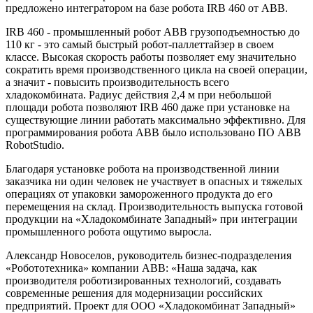
предложено интегратором на базе робота IRB 460 от ABB.
IRB 460 - промышленный робот ABB грузоподъемностью до
110 кг - это самый быстрый робот-паллеттайзер в своем
классе. Высокая скорость работы позволяет ему значительно
сократить время производственного цикла на своей операции,
а значит - повысить производительность всего
хладокомбината. Радиус действия 2,4 м при небольшой
площади робота позволяют IRB 460 даже при установке на
существующие линии работать максимально эффективно. Для
программирования робота ABB было использовано ПО ABB
RobotStudio.
Благодаря установке робота на производственной линии
заказчика ни один человек не участвует в опасных и тяжелых
операциях от упаковки замороженного продукта до его
перемещения на склад. Производительность выпуска готовой
продукции на «Хладокомбинате Западный» при интеграции
промышленного робота ощутимо выросла.
Александр Новоселов, руководитель бизнес-подразделения
«Робототехника» компании ABB: «Наша задача, как
производителя роботизированных технологий, создавать
современные решения для модернизации российских
предприятий. Проект для ООО «Хладокомбинат Западный»