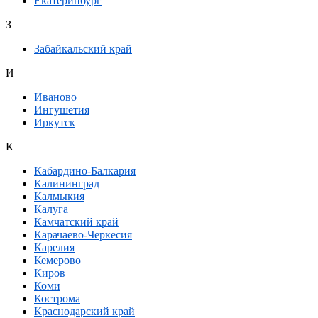
Екатеринбург
З
Забайкальский край
И
Иваново
Ингушетия
Иркутск
К
Кабардино-Балкария
Калининград
Калмыкия
Калуга
Камчатский край
Карачаево-Черкесия
Карелия
Кемерово
Киров
Коми
Кострома
Краснодарский край