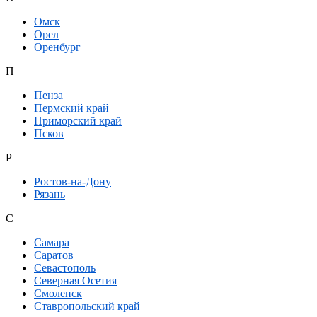
Омск
Орел
Оренбург
П
Пенза
Пермский край
Приморский край
Псков
Р
Ростов-на-Дону
Рязань
С
Самара
Саратов
Севастополь
Северная Осетия
Смоленск
Ставропольский край