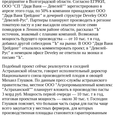
предприятие в Волгоградской области. Согласно ЕГРЮЛ,
ООО "СП "Дядя Ваня — Девелей"" зарегистрировано в
апреле этого года, по 50% в компании принадлежит ООО
"Дядя Ваня Трейдинг" и дочерней структуре Develey ООО
"Девелей-Рус". Партнеры планируют производить в регионе
томатную пасту и уже высадили опытное поле семян
помидоров в Ленинском районе области, рассказал "Ъ"
источник, знакомый с планами компаний. Возможная
мощность будущего производства — от 10 тыс. т в год,
добавил другой собеседник "Ъ" на рынке. В ООО "Дядя Ваня
Трейдинг" отказались комментировать проект, в "Девелей-
Рус" и немецком офисе Develey не ответили на звонки и
письмо "Ъ".
Подобный проект сейчас реализуется в соседней
Астраханской области, говорит исполнительный директор
Национального союза производителей плодов и овощей
Михаил Глушков. По данным пресс-службы астраханского
правительства, местное ООО "Агропромышленный комплекс
"Астраханский"" планирует вложить в производство пасты
3 млрд руб. Мощность первой очереди — 10 тыс. т в год,
итоговая проектная мощность — около 30 тыс. т. Господин
Глушков поясняет, что большая часть сырья для пасты чаще
всего закупается у местных фермеров, для которых
производственная площадка становится гарантированным