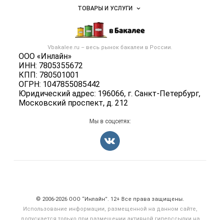
Объявления
ТОВАРЫ И УСЛУГИ
Размещение рекламы
Каталог компаний
Бакалейные товары
Публичная оферта
Новости рынка
Услуги
Контактная информация
Бренды
Vbakalee.ru – весь
рынок бакалеи
в России.
Добавить объявление
Политика обработки персональных данных
ООО «Инлайн»
Вакансии
Карта объявлений
ИНН: 7805355672
Для СМИ
Блог
КПП: 780501001
ОГРН: 1047855085442
Юридический адрес: 196066, г. Санкт-Петербург,
Московский проспект, д. 212
Мы в соцсетях:
Счетчики, авторское право, логотипы
© 2006‑2026 ООО “Инлайн”. 12+ Все права защищены.
Использование информации, размещенной на данном сайте,
допускается только при размещении активной гиперссылки на