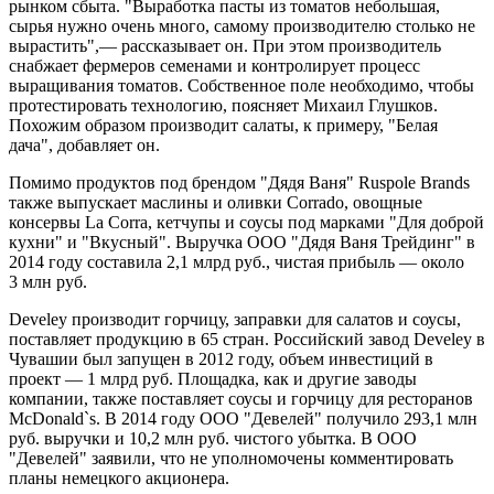
рынком сбыта. "Выработка пасты из томатов небольшая,
сырья нужно очень много, самому производителю столько не
вырастить",— рассказывает он. При этом производитель
снабжает фермеров семенами и контролирует процесс
выращивания томатов. Собственное поле необходимо, чтобы
протестировать технологию, поясняет Михаил Глушков.
Похожим образом производит салаты, к примеру, "Белая
дача", добавляет он.
Помимо продуктов под брендом "Дядя Ваня" Ruspole Brands
также выпускает маслины и оливки Corrado, овощные
консервы La Corra, кетчупы и соусы под марками "Для доброй
кухни" и "Вкусный". Выручка ООО "Дядя Ваня Трейдинг" в
2014 году составила 2,1 млрд руб., чистая прибыль — около
3 млн руб.
Develey производит горчицу, заправки для салатов и соусы,
поставляет продукцию в 65 стран. Российский завод Develey в
Чувашии был запущен в 2012 году, объем инвестиций в
проект — 1 млрд руб. Площадка, как и другие заводы
компании, также поставляет соусы и горчицу для ресторанов
McDonald`s. В 2014 году ООО "Девелей" получило 293,1 млн
руб. выручки и 10,2 млн руб. чистого убытка. В ООО
"Девелей" заявили, что не уполномочены комментировать
планы немецкого акционера.