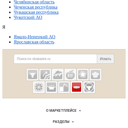
Челябинская область
Чеченская республика
Чувашская республика
Чукотский АО
Я
Ямало-Ненецкий АО
Ярославская область
Дополнительная информация
Поиск по сайту и ссылк
Искать
Cсылки на полезные проекты
Vbakalee.ru —
рынок
бакалейных
Важные разделы и контакты
Навигация по сайту
товаров,
О МАРКЕТПЛЕЙСЕ
специй,
Новости Vbakalee.ru
ингредиентов
РАЗДЕЛЫ
Услуги и цены