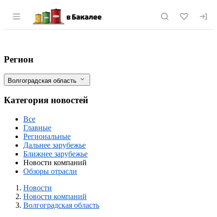
Раздел навигации по сайту vbakalee.ru
"Дядя Ваня" и Develey давят томатную 
Фильтры
Регион
Волгоградская область
Категория новостей
Все
Главные
Региональные
Дальнее зарубежье
Ближнее зарубежье
Новости компаний
Обзоры отрасли
Новости
Разделы
Новости
Новости компаний
Волгоградская область