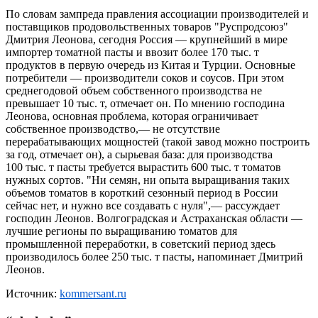
По словам зампреда правления ассоциации производителей и
поставщиков продовольственных товаров "Руспродсоюз"
Дмитрия Леонова, сегодня Россия — крупнейший в мире
импортер томатной пасты и ввозит более 170 тыс. т
продуктов в первую очередь из Китая и Турции. Основные
потребители — производители соков и соусов. При этом
среднегодовой объем собственного производства не
превышает 10 тыс. т, отмечает он. По мнению господина
Леонова, основная проблема, которая ограничивает
собственное производство,— не отсутствие
перерабатывающих мощностей (такой завод можно построить
за год, отмечает он), а сырьевая база: для производства
100 тыс. т пасты требуется вырастить 600 тыс. т томатов
нужных сортов. "Ни семян, ни опыта выращивания таких
объемов томатов в короткий сезонный период в России
сейчас нет, и нужно все создавать с нуля",— рассуждает
господин Леонов. Волгоградская и Астраханская области —
лучшие регионы по выращиванию томатов для
промышленной переработки, в советский период здесь
производилось более 250 тыс. т пасты, напоминает Дмитрий
Леонов.
Источник:
kommersant.ru