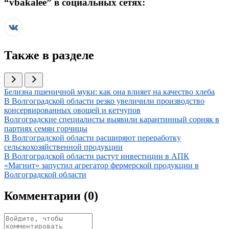
“
vbakalee
” в социальных сетях:
Также в разделе
Иллюстрация новости
Белизна пшеничной муки: как она влияет на качество хлеба
Иллюстрация новости
В Волгоградской области резко увеличили производство
консервированных овощей и кетчупов
Иллюстрация новости
Волгоградские специалисты выявили карантинный сорняк в
партиях семян горчицы
Иллюстрация новости
В Волгоградской области расширяют переработку
сельскохозяйственной продукции
Иллюстрация новости
В Волгоградской области растут инвестиции в АПК
Иллюстрация новости
«Магнит» запустил агрегатор фермерской продукции в
Волгоградской области
Комментарии (
0
)